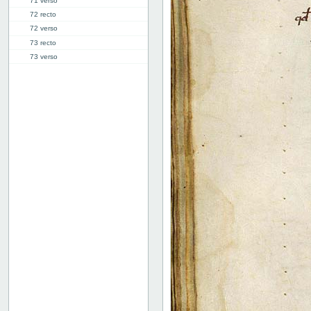
71 verso
72 recto
72 verso
73 recto
73 verso
74 recto
74 verso
75 recto
75 verso
76 recto
76 verso
77 recto
77 verso
78 recto
78 verso
79 recto
79 verso
80 recto
80 verso
81 recto
81 verso
82r: Orationes