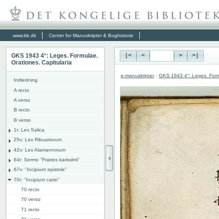
www.kb.dk
Center for Manuskripter & Boghistorie
GKS 1943 4°: Leges. Formulae.
|<
<
>
>|
Orationes. Capitularia
e-manuskripter
:
GKS 1943 4°: Leges. Formu
Indledning
A recto
A verso
B recto
B verso
1r: Lex Salica
25v: Lex Ribuariorum
42v: Lex Alamannorum
64r: Sermo "Fratres karissimi"
67v: "Incipiunt epistole"
70r: "Incipiunt carte"
70 recto
70 verso
71 recto