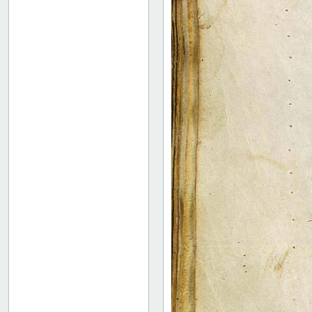
82v: "Orationes sanctorum"
85r: "Qui iuxta EPM ..."
86v: capitula
91v: "capitula ... addenda"
95r: "alia capitalia"
96v: "Expliciunt capitula"
Bind