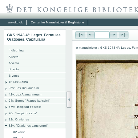
www.kb.dk
Center for Manuskripter & Boghistorie
GKS 1943 4°: Leges. Formulae.
|<
<
>
>|
Orationes. Capitularia
e-manuskripter
:
GKS 1943 4°: Leges. Formu
Indledning
A recto
A verso
B recto
B verso
1r: Lex Salica
25v: Lex Ribuariorum
42v: Lex Alamannorum
64r: Sermo "Fratres karissimi"
67v: "Incipiunt epistole"
70r: "Incipiunt carte"
82r: Orationes
82v: "Orationes sanctorum"
82 verso