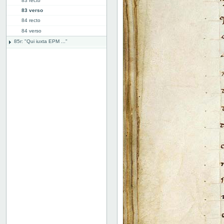
83 recto
83 verso
84 recto
84 verso
85r: "Qui iuxta EPM ..."
86v: capitula
91v: "capitula ... addenda"
95r: "alia capitalia"
96v: "Expliciunt capitula"
Bind