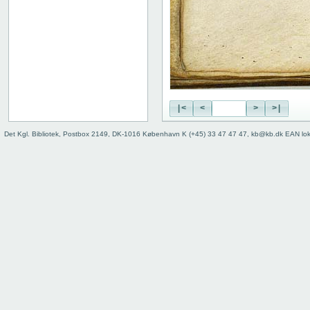
|<
<
>
>|
Det Kgl. Bibliotek, Postbox 2149, DK-1016 København K (+45) 33 47 47 47, kb@kb.dk EAN lo