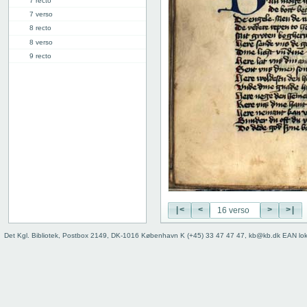
7 recto
7 verso
8 recto
8 verso
9 recto
9 verso
10 recto
10 verso
11 recto
11 verso
12 recto
12 verso
13 recto
13 verso
14 recto
14 verso
|<
<
>
>|
15 recto
Det Kgl. Bibliotek, Postbox 2149, DK-1016 København K (+45) 33 47 47 47, kb@kb.dk EAN lo
15 verso
16 recto
16 verso
17 recto
17 verso
18 recto