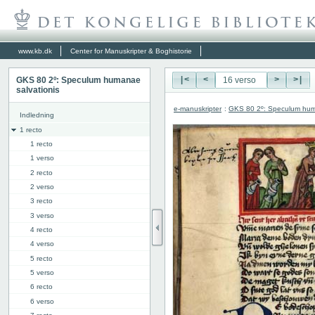
www.kb.dk
Center for Manuskripter & Boghistorie
GKS 80 2º: Speculum humanae
|<
<
>
>|
salvationis
e-manuskripter
:
GKS 80 2º: Speculum hum
Indledning
1 recto
1 recto
1 verso
2 recto
2 verso
3 recto
3 verso
4 recto
4 verso
5 recto
5 verso
6 recto
6 verso