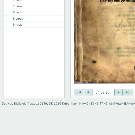
7 recto
7 verso
8 recto
8 verso
9 recto
9 verso
10 recto
10 verso
11 recto
11 verso
12 recto
12 verso
13 recto
13 verso
14 recto
14 verso
|<
<
>
>|
15 recto
Det Kgl. Bibliotek, Postbox 2149, DK-1016 København K (+45) 33 47 47 47, kb@kb.dk EAN lo
15 verso
16 recto
16 verso
17 recto
17 verso
18 recto