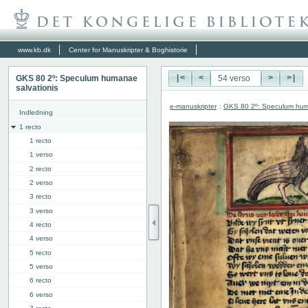
www.kb.dk
Center for Manuskripter & Boghistorie
GKS 80 2º: Speculum humanae
|<
<
>
>|
salvationis
e-manuskripter
:
GKS 80 2º: Speculum hum
Indledning
1 recto
1 recto
1 verso
2 recto
2 verso
3 recto
3 verso
4 recto
4 verso
5 recto
5 verso
6 recto
6 verso