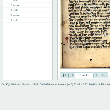
7 recto
7 verso
8 recto
8 verso
9 recto
9 verso
10 recto
10 verso
11 recto
11 verso
12 recto
12 verso
13 recto
13 verso
14 recto
14 verso
|<
<
>
>|
15 recto
Det Kgl. Bibliotek, Postbox 2149, DK-1016 København K (+45) 33 47 47 47, kb@kb.dk EAN lo
15 verso
16 recto
16 verso
17 recto
17 verso
18 recto