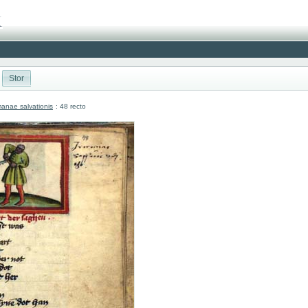
Stor
anae salvationis
: 48 recto