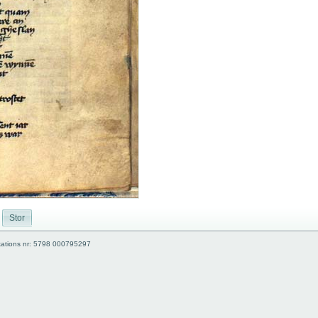
Stor
kations nr: 5798 000795297