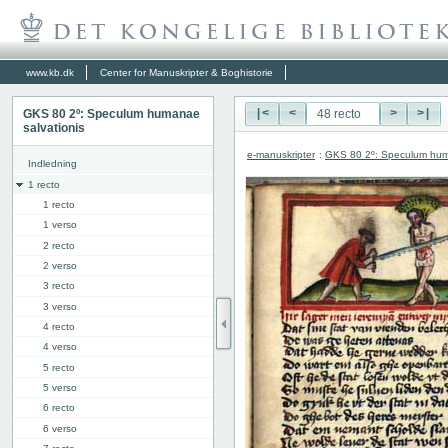
www.kb.dk
Center for Manuskripter & Boghistorie
GKS 80 2º: Speculum humanae
|<
<
>
>|
salvationis
e-manuskripter
:
GKS 80 2º: Speculum hum
Indledning
1 recto
1 recto
1 verso
2 recto
2 verso
3 recto
3 verso
4 recto
4 verso
5 recto
5 verso
6 recto
6 verso