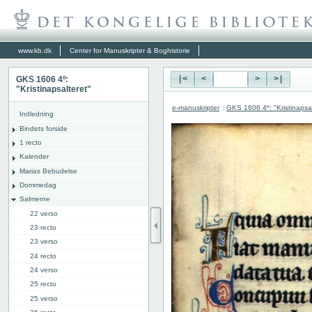
www.kb.dk
Center for Manuskripter & Boghistorie
GKS 1606 4º:
|<
<
>
>|
"Kristinapsalteret"
e-manuskripter
:
GKS 1606 4º: "Kristinapsal
Indledning
Bindets forside
1 recto
Kalender
Marias Bebudelse
Dommedag
Salmerne
22 verso
23 recto
23 verso
24 recto
24 verso
25 recto
25 verso