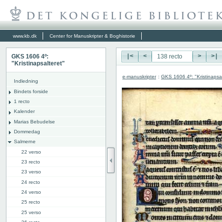
www.kb.dk
Center for Manuskripter & Boghistorie
GKS 1606 4º:
|<
<
>
>|
"Kristinapsalteret"
e-manuskripter
:
GKS 1606 4º: "Kristinapsal
Indledning
Bindets forside
1 recto
Kalender
Marias Bebudelse
Dommedag
Salmerne
22 verso
23 recto
23 verso
24 recto
24 verso
25 recto
25 verso