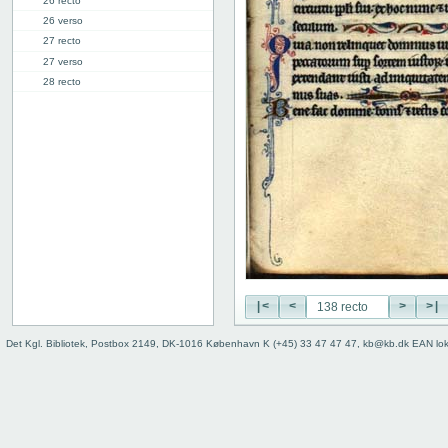
26 recto
26 verso
27 recto
27 verso
28 recto
28 verso
29 recto
29 verso
30 recto
30 verso
31 recto
31 verso
32 recto
32 verso
33 recto
33 verso
|<
<
>
>|
34 recto
Det Kgl. Bibliotek, Postbox 2149, DK-1016 København K (+45) 33 47 47 47, kb@kb.dk EAN lo
34 verso
35 recto
35 verso
36 recto
36 verso
37 recto