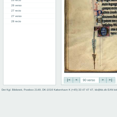
26 recto
26 verso
27 recto
27 verso
28 recto
28 verso
29 recto
29 verso
30 recto
30 verso
31 recto
31 verso
32 recto
32 verso
33 recto
33 verso
|<
<
>
>|
34 recto
Det Kgl. Bibliotek, Postbox 2149, DK-1016 København K (+45) 33 47 47 47, kb@kb.dk EAN lo
34 verso
35 recto
35 verso
36 recto
36 verso
37 recto