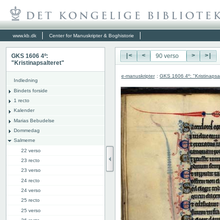
www.kb.dk
Center for Manuskripter & Boghistorie
GKS 1606 4º:
|<
<
>
>|
"Kristinapsalteret"
e-manuskripter
:
GKS 1606 4º: "Kristinapsal
Indledning
Bindets forside
1 recto
Kalender
Marias Bebudelse
Dommedag
Salmerne
22 verso
23 recto
23 verso
24 recto
24 verso
25 recto
25 verso