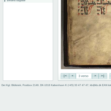
Bindets bagside
|<
<
>
>|
Det Kgl. Bibliotek, Postbox 2149, DK-1016 København K (+45) 33 47 47 47, kb@kb.dk EAN lo