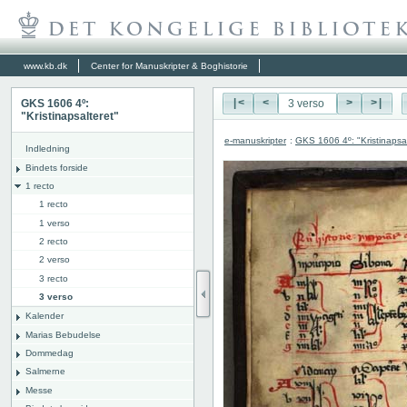
www.kb.dk
Center for Manuskripter & Boghistorie
GKS 1606 4º:
|<
<
>
>|
"Kristinapsalteret"
e-manuskripter
:
GKS 1606 4º: "Kristinapsal
Indledning
Bindets forside
1 recto
1 recto
1 verso
2 recto
2 verso
3 recto
3 verso
Kalender
Marias Bebudelse
Dommedag
Salmerne
Messe