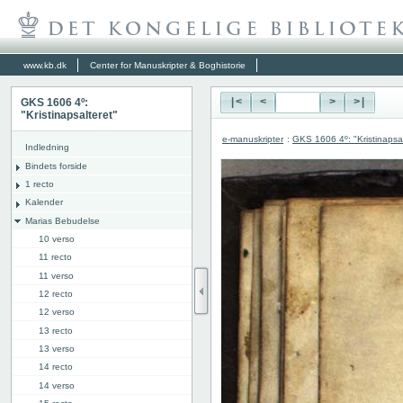
www.kb.dk
Center for Manuskripter & Boghistorie
GKS 1606 4º:
|<
<
>
>|
"Kristinapsalteret"
e-manuskripter
:
GKS 1606 4º: "Kristinapsal
Indledning
Bindets forside
1 recto
Kalender
Marias Bebudelse
10 verso
11 recto
11 verso
12 recto
12 verso
13 recto
13 verso
14 recto
14 verso