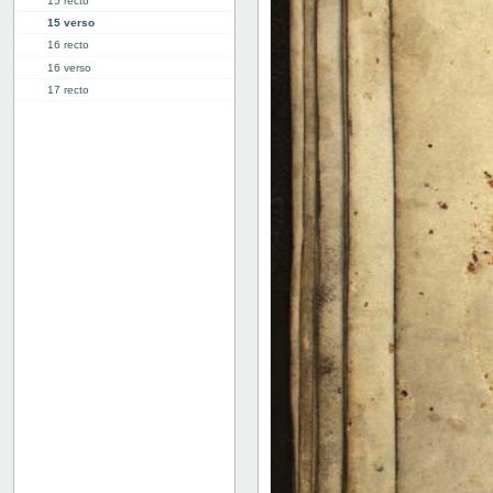
15 recto
15 verso
16 recto
16 verso
17 recto
17 verso
18 recto
18 verso
19 recto
19 verso
20 recto
20 verso
Dommedag
Salmerne
Messe
Bindets bagside