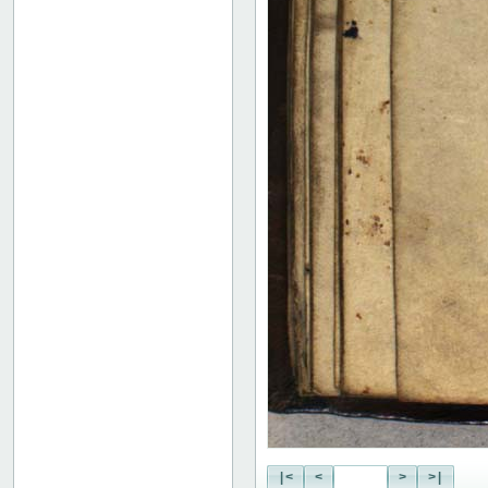
|<
<
>
>|