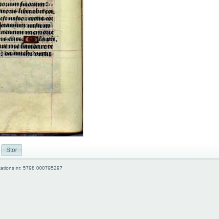
Stor
kations nr: 5798 000795297