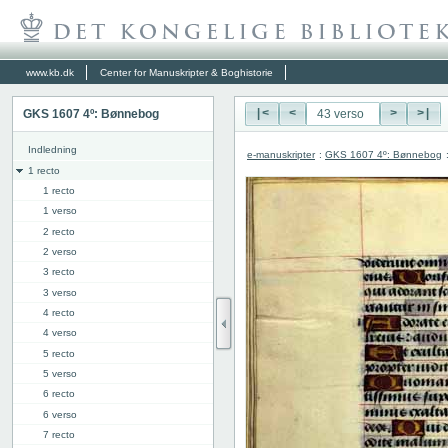
www.kb.dk
Center for Manuskripter & Boghistorie
GKS 1607 4º: Bønnebog
|<
<
>
>|
Indledning
e-manuskripter
:
GKS 1607 4º: Bønnebog
1 recto
1 recto
1 verso
2 recto
2 verso
3 recto
3 verso
4 recto
4 verso
5 recto
5 verso
6 recto
6 verso
7 recto