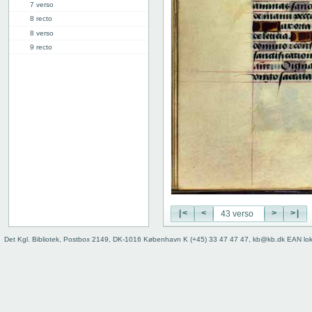
7 verso
8 recto
8 verso
9 recto
9 verso
10 recto
10 verso
11 recto
11 verso
12 recto
12 verso
13 recto
13 verso
14 recto
14 verso
|<
<
>
>|
15 recto
15 verso
Det Kgl. Bibliotek, Postbox 2149, DK-1016 København K (+45) 33 47 47 47, kb@kb.dk EAN lo
16 recto
16 verso
17 recto
17 verso
18 recto