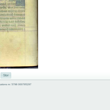
Stor
kations nr: 5798 000795297