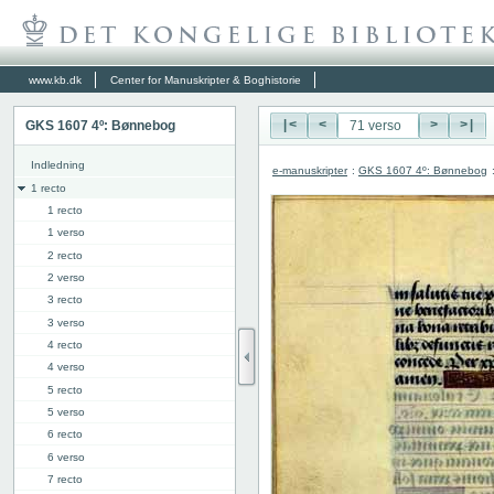
www.kb.dk
Center for Manuskripter & Boghistorie
GKS 1607 4º: Bønnebog
|<
<
>
>|
Indledning
e-manuskripter
:
GKS 1607 4º: Bønnebog
1 recto
1 recto
1 verso
2 recto
2 verso
3 recto
3 verso
4 recto
4 verso
5 recto
5 verso
6 recto
6 verso
7 recto