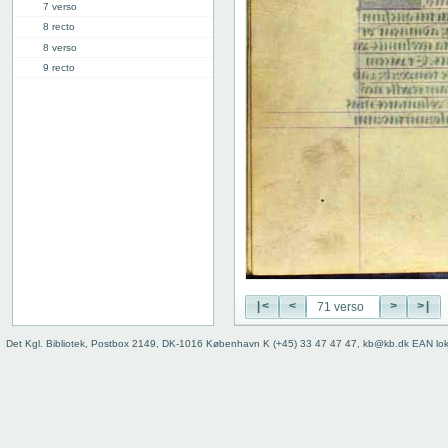
7 verso
8 recto
8 verso
9 recto
9 verso
10 recto
10 verso
11 recto
11 verso
12 recto
12 verso
13 recto
13 verso
14 recto
14 verso
|<
<
>
>|
15 recto
15 verso
Det Kgl. Bibliotek, Postbox 2149, DK-1016 København K (+45) 33 47 47 47, kb@kb.dk EAN lo
16 recto
16 verso
17 recto
17 verso
18 recto