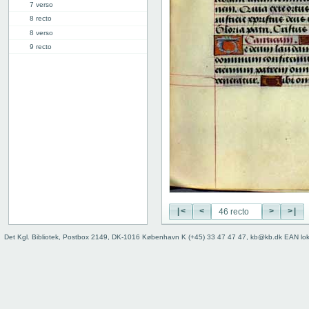
7 verso
8 recto
8 verso
9 recto
9 verso
10 recto
10 verso
11 recto
11 verso
12 recto
12 verso
13 recto
13 verso
14 recto
14 verso
|<
<
>
>|
15 recto
15 verso
Det Kgl. Bibliotek, Postbox 2149, DK-1016 København K (+45) 33 47 47 47, kb@kb.dk EAN lo
16 recto
16 verso
17 recto
17 verso
18 recto