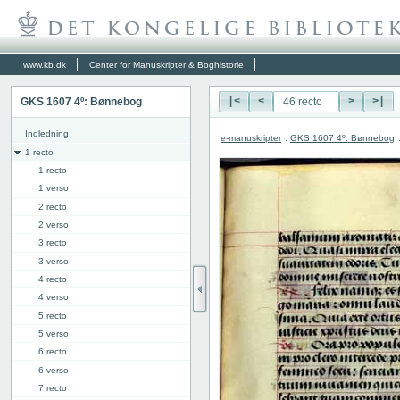
www.kb.dk
Center for Manuskripter & Boghistorie
GKS 1607 4º: Bønnebog
|<
<
>
>|
Indledning
e-manuskripter
:
GKS 1607 4º: Bønnebog
1 recto
1 recto
1 verso
2 recto
2 verso
3 recto
3 verso
4 recto
4 verso
5 recto
5 verso
6 recto
6 verso
7 recto