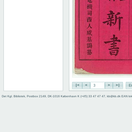
|<
<
>
>|
E
Det Kgl. Bibliotek, Postbox 2149, DK-1016 København K (+45) 33 47 47 47, kb@kb.dk EAN lo