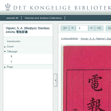
www.kb.dk
Oriental and Judaica Collections
Viguier, S. A. (Waijiye): Dianbao
|<
<
>
>|
E
xinshu 電報新書
e-manuskripter
:
Viguier, S. A. (Waijiye):
Introduction
Cover
Titlepage
3
4
Page