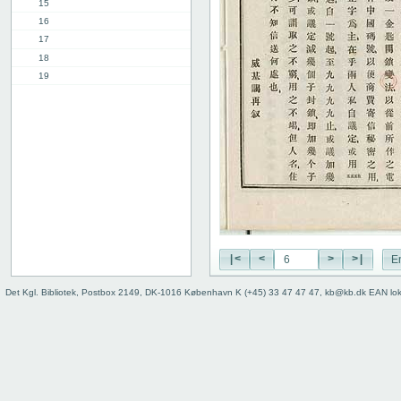
15
16
17
18
19
20
21
22
23
24
25
26
27
28
29
|<
<
>
>|
E
30
Det Kgl. Bibliotek, Postbox 2149, DK-1016 København K (+45) 33 47 47 47, kb@kb.dk EAN lo
31
32
33
34
35
36