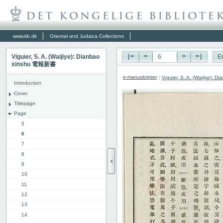
www.kb.dk
Oriental and Judaica Collections
Viguier, S. A. (Waijiye): Dianbao
|<
<
>
>|
E
xinshu 電報新書
e-manuskripter
:
Viguier, S. A. (Waijiye):
Introduction
Cover
Titlepage
Page
5
6
7
8
9
10
11
12
13
14