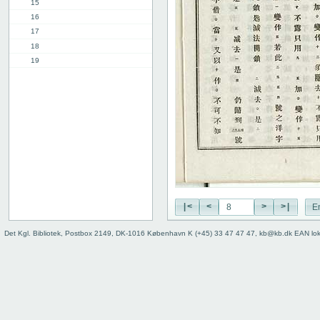
15
16
17
18
19
20
21
22
23
24
25
26
27
28
29
|<
<
>
>|
E
30
Det Kgl. Bibliotek, Postbox 2149, DK-1016 København K (+45) 33 47 47 47, kb@kb.dk EAN lo
31
32
33
34
35
36