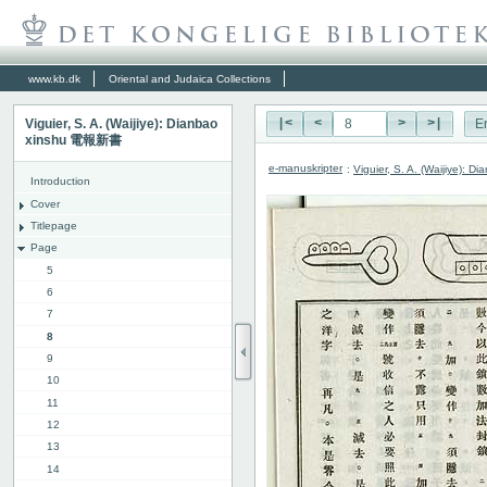
www.kb.dk
Oriental and Judaica Collections
Viguier, S. A. (Waijiye): Dianbao
|<
<
>
>|
E
xinshu 電報新書
e-manuskripter
:
Viguier, S. A. (Waijiye):
Introduction
Cover
Titlepage
Page
5
6
7
8
9
10
11
12
13
14