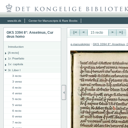
www.kb.dk
Center for Manuscripts & Rare Books
GKS 3394 8°: Anselmus, Cur
|<
<
>
>|
deus homo
e-manuskripter
:
GKS 3394 8°: Anselmus, 
Introduction
[A recto]
1r: Praefatio
1v: capitula
3r: Liber I
3 recto
3 verso
4 recto
4 verso
5 recto
5 verso
6 recto
6 verso
7 recto