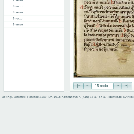
7 verso
8 recto
8 verso
9 recto
9 verso
10 recto
10 verso
11 recto
11 verso
12 recto
12 verso
13 recto
13 verso
14 recto
14 verso
|<
<
>
>|
15 recto
Det Kgl. Bibliotek, Postbox 2149, DK-1016 København K (+45) 33 47 47 47, kb@kb.dk EAN lo
15 verso
16 recto
16 verso
17 recto
17 verso
18 recto
18 verso