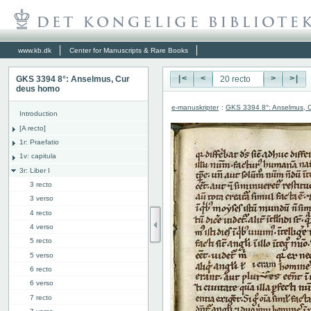
www.kb.dk
Center for Manuscripts & Rare Books
GKS 3394 8°: Anselmus, Cur
|<
<
>
>|
deus homo
e-manuskripter
:
GKS 3394 8°: Anselmus, 
Introduction
[A recto]
1r: Praefatio
1v: capitula
3r: Liber I
3 recto
3 verso
4 recto
4 verso
5 recto
5 verso
6 recto
6 verso
7 recto