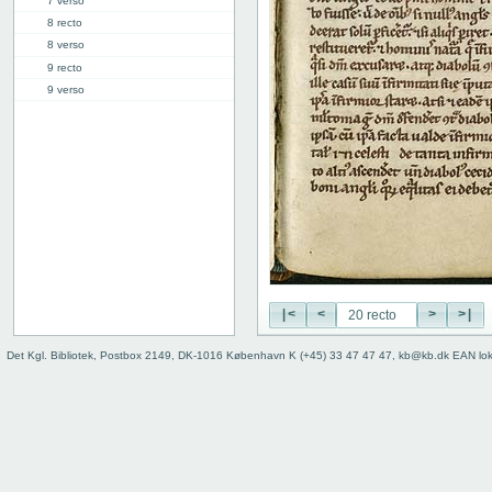
7 verso
8 recto
8 verso
9 recto
9 verso
10 recto
10 verso
11 recto
11 verso
12 recto
12 verso
13 recto
13 verso
14 recto
14 verso
|<
<
>
>|
15 recto
Det Kgl. Bibliotek, Postbox 2149, DK-1016 København K (+45) 33 47 47 47, kb@kb.dk EAN lo
15 verso
16 recto
16 verso
17 recto
17 verso
18 recto
18 verso