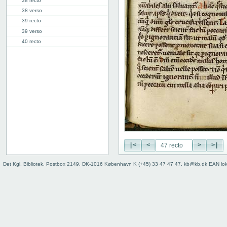
38 recto
38 verso
39 recto
39 verso
40 recto
40 verso
41 recto
41 verso
42 recto
42 verso
43 recto
43 verso
44 recto
44 verso
45 recto
|<
<
>
>|
45 verso
Det Kgl. Bibliotek, Postbox 2149, DK-1016 København K (+45) 33 47 47 47, kb@kb.dk EAN lo
46 recto
46 verso
47 recto
47 verso
48 recto
48 verso
49 recto