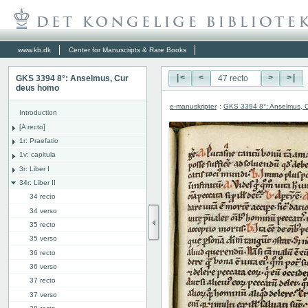
www.kb.dk
Center for Manuscripts & Rare Books
GKS 3394 8°: Anselmus, Cur
|<
<
>
>|
deus homo
e-manuskripter
:
GKS 3394 8°: Anselmus, 
Introduction
[A recto]
1r: Praefatio
1v: capitula
3r: Liber I
34r: Liber II
34 recto
34 verso
35 recto
35 verso
36 recto
36 verso
37 recto
37 verso