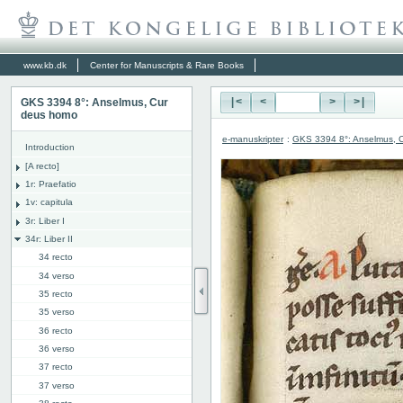
www.kb.dk
Center for Manuscripts & Rare Books
GKS 3394 8°: Anselmus, Cur
|<
<
>
>|
deus homo
e-manuskripter
:
GKS 3394 8°: Anselmus, 
Introduction
[A recto]
1r: Praefatio
1v: capitula
3r: Liber I
34r: Liber II
34 recto
34 verso
35 recto
35 verso
36 recto
36 verso
37 recto
37 verso