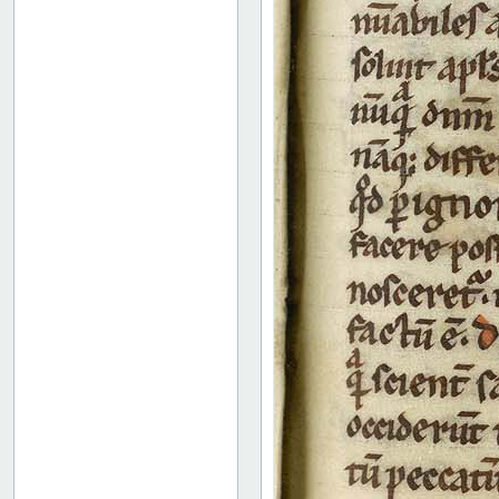
49 verso
50 recto
50 verso
51 recto
51 verso
52 recto
52 verso
53 recto
53 verso
54 recto
54 verso
55 recto
55 verso
56 recto
56 verso
57 recto
57 verso
58 recto
58 verso
59 recto
59 verso
60 recto