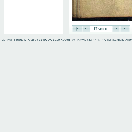
28 verso
29 recto
29 verso
30 recto
|<
<
>
>|
30 verso
31 recto
Det Kgl. Bibliotek, Postbox 2149, DK-1016 København K (+45) 33 47 47 47, kb@kb.dk EAN lo
31 verso
32 recto
32 verso
33 recto
33 verso
34 recto
34 verso
35 recto
35 verso
36 recto
36 verso
37 recto
37 verso
38 recto
38 verso
Last song