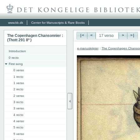
www.kb.dk
Center for Manuscripts & Rare Books
The Copenhagen Chansonnier :
|<
<
>
>|
(Thott 291 8º )
e-manuskripter
:
The Copenhagen Chansonni
Introduction
0 recto
First song
0 verso
1 recto
1 verso
2 recto
2 verso
3 recto
3 verso
4 recto
4 verso
5 recto
5 verso