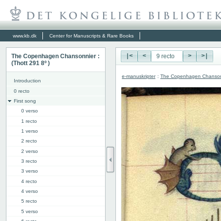
www.kb.dk
Center for Manuscripts & Rare Books
The Copenhagen Chansonnier :
|<
<
>
>|
(Thott 291 8º )
e-manuskripter
:
The Copenhagen Chansonni
Introduction
0 recto
First song
0 verso
1 recto
1 verso
2 recto
2 verso
3 recto
3 verso
4 recto
4 verso
5 recto
5 verso