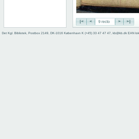
28 verso
29 recto
29 verso
|<
<
>
>|
30 recto
30 verso
Det Kgl. Bibliotek, Postbox 2149, DK-1016 København K (+45) 33 47 47 47, kb@kb.dk EAN lo
31 recto
31 verso
32 recto
32 verso
33 recto
33 verso
34 recto
34 verso
35 recto
35 verso
36 recto
36 verso
37 recto
37 verso
38 recto
38 verso
Last song