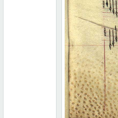
17 verso
18 recto
18 verso
19 recto
19 verso
20 recto
20 verso
21 recto
21 verso
22 recto
22 verso
23 recto
23 verso
24 recto
24 verso
25 recto
25 verso
26 recto
26 verso
27 recto
27 verso
28 recto