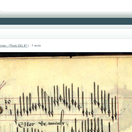
er : (Thott 291 8º )
: 7 recto