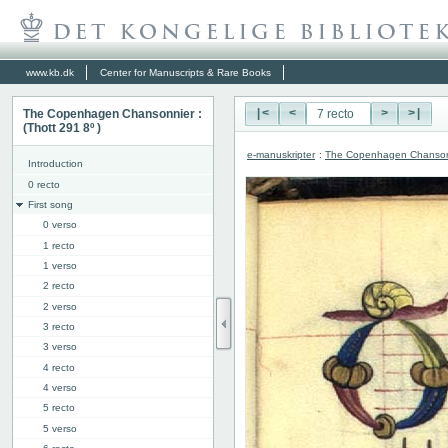
www.kb.dk
Center for Manuscripts & Rare Books
The Copenhagen Chansonnier :
|<
<
>
>|
(Thott 291 8º )
e-manuskripter
:
The Copenhagen Chansonni
Introduction
0 recto
First song
0 verso
1 recto
1 verso
2 recto
2 verso
3 recto
3 verso
4 recto
4 verso
5 recto
5 verso