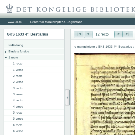
www.kb.dk
Center for Manuskripter & Boghistorie
GKS 1633 4º: Bestiarius
|<
<
>
>|
Indledning
e-manuskripter
:
GKS 1633 4º: Bestiarius
:
Bindets forside
1 recto
1 recto
1 verso
2 recto
2 verso
3 recto
3 verso
4 recto
4 verso
5 recto
5 verso
6 recto
6 verso