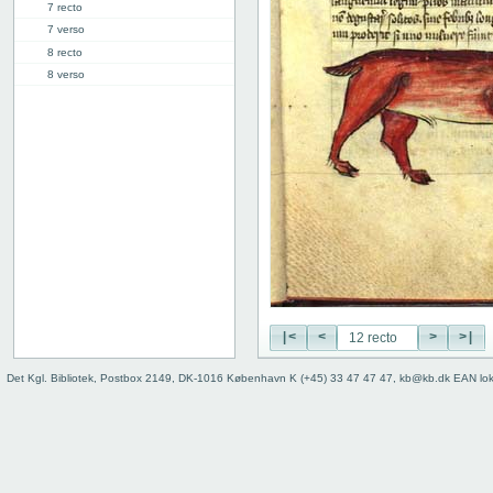
7 recto
7 verso
8 recto
8 verso
9 recto
9 verso
10 recto
10 verso
11 recto
11 verso
12 recto
12 verso
13 recto
13 verso
14 recto
|<
<
>
>|
14 verso
15 recto
Det Kgl. Bibliotek, Postbox 2149, DK-1016 København K (+45) 33 47 47 47, kb@kb.dk EAN lo
15 verso
16 recto
16 verso
17 recto
17 verso