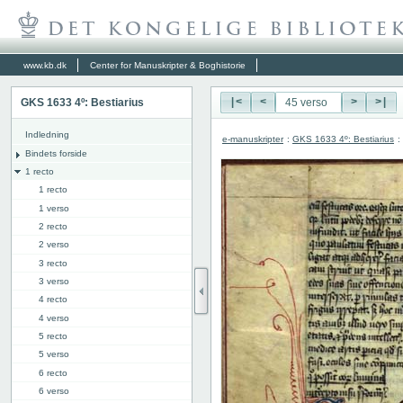
www.kb.dk
Center for Manuskripter & Boghistorie
GKS 1633 4º: Bestiarius
|<
<
>
>|
Indledning
e-manuskripter
:
GKS 1633 4º: Bestiarius
:
Bindets forside
1 recto
1 recto
1 verso
2 recto
2 verso
3 recto
3 verso
4 recto
4 verso
5 recto
5 verso
6 recto
6 verso