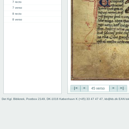
7 recto
7 verso
8 recto
8 verso
9 recto
9 verso
10 recto
10 verso
11 recto
11 verso
12 recto
12 verso
13 recto
13 verso
14 recto
|<
<
>
>|
14 verso
15 recto
Det Kgl. Bibliotek, Postbox 2149, DK-1016 København K (+45) 33 47 47 47, kb@kb.dk EAN lo
15 verso
16 recto
16 verso
17 recto
17 verso