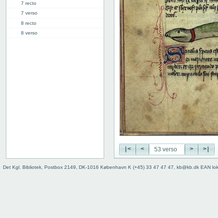
7 recto
7 verso
8 recto
8 verso
9 recto
9 verso
10 recto
10 verso
11 recto
11 verso
12 recto
12 verso
13 recto
13 verso
14 recto
|<
<
>
>|
14 verso
15 recto
Det Kgl. Bibliotek, Postbox 2149, DK-1016 København K (+45) 33 47 47 47, kb@kb.dk EAN lo
15 verso
16 recto
16 verso
17 recto
17 verso