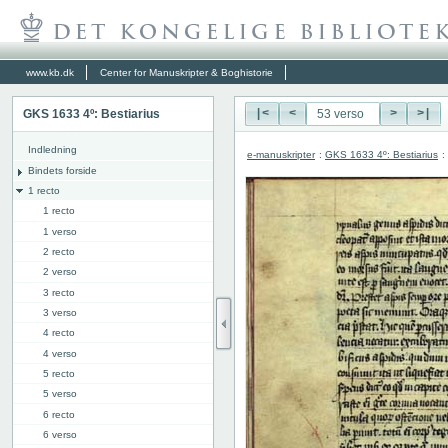
www.kb.dk
Center for Manuskripter & Boghistorie
GKS 1633 4º: Bestiarius
|<
<
>
>|
Indledning
e-manuskripter
:
GKS 1633 4º: Bestiarius
:
Bindets forside
1 recto
1 recto
1 verso
2 recto
2 verso
3 recto
3 verso
4 recto
4 verso
5 recto
5 verso
6 recto
6 verso