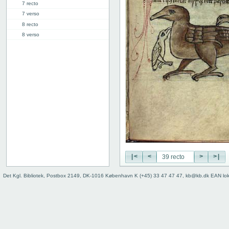
7 recto
7 verso
8 recto
8 verso
9 recto
9 verso
10 recto
10 verso
11 recto
11 verso
12 recto
12 verso
13 recto
13 verso
14 recto
|<
<
>
>|
14 verso
15 recto
Det Kgl. Bibliotek, Postbox 2149, DK-1016 København K (+45) 33 47 47 47, kb@kb.dk EAN lo
15 verso
16 recto
16 verso
17 recto
17 verso