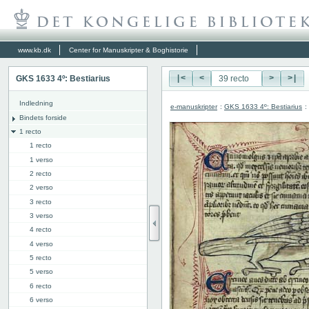
www.kb.dk
Center for Manuskripter & Boghistorie
GKS 1633 4º: Bestiarius
|<
<
>
>|
Indledning
e-manuskripter
:
GKS 1633 4º: Bestiarius
:
Bindets forside
1 recto
1 recto
1 verso
2 recto
2 verso
3 recto
3 verso
4 recto
4 verso
5 recto
5 verso
6 recto
6 verso