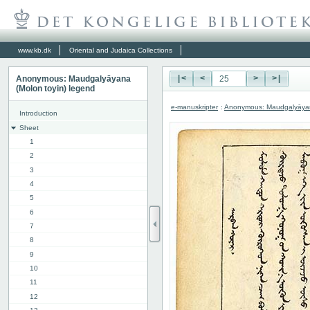
www.kb.dk
Oriental and Judaica Collections
Anonymous: Maudgalyāyana
|<
<
>
>|
(Molon toyin) legend
e-manuskripter
:
Anonymous: Maudgalyāyana
Introduction
Sheet
1
2
3
4
5
6
7
8
9
10
11
12