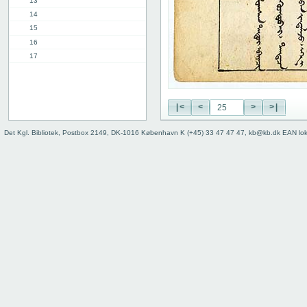
13
14
15
16
17
18
19
20
|<
<
>
>|
21
22
Det Kgl. Bibliotek, Postbox 2149, DK-1016 København K (+45) 33 47 47 47, kb@kb.dk EAN lo
23
24
25
26
27
28
29
30
31
32
33
34
35