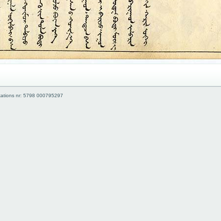
kations nr: 5798 000795297