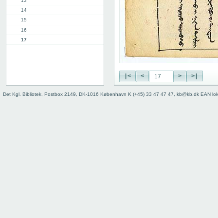
13
14
15
16
17
18
19
20
|<
<
>
>|
21
22
Det Kgl. Bibliotek, Postbox 2149, DK-1016 København K (+45) 33 47 47 47, kb@kb.dk EAN lo
23
24
25
26
27
28
29
30
31
32
33
34
35