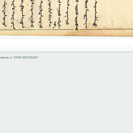
kations nr: 5798 000795297