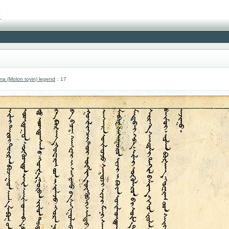
 (Molon toyin) legend
: 17