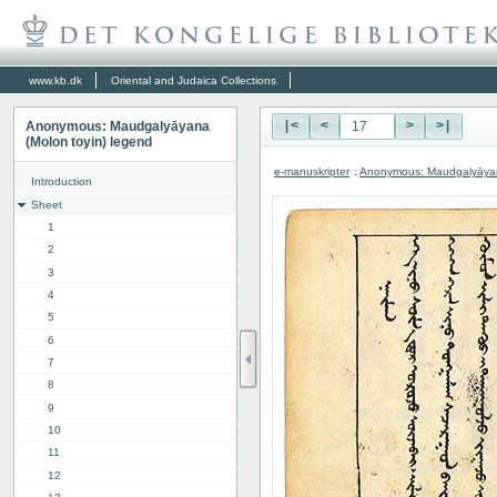
www.kb.dk
Oriental and Judaica Collections
Anonymous: Maudgalyāyana
|<
<
>
>|
(Molon toyin) legend
e-manuskripter
:
Anonymous: Maudgalyāyana
Introduction
Sheet
1
2
3
4
5
6
7
8
9
10
11
12