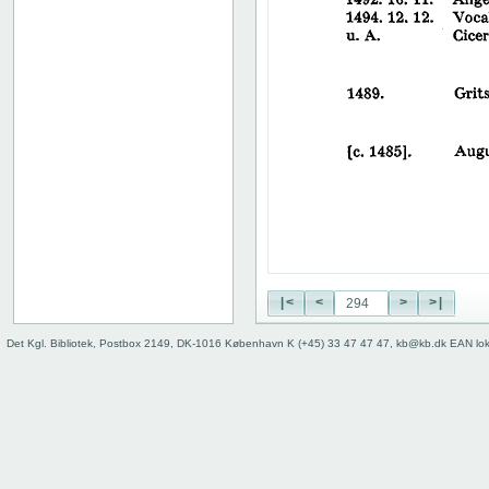
326
327
328
329
330
331
332
333
334
335
336
337
338
|<
<
>
>|
339
340
Det Kgl. Bibliotek, Postbox 2149, DK-1016 København K (+45) 33 47 47 47, kb@kb.dk EAN lo
341
342
343
344
345
346
347