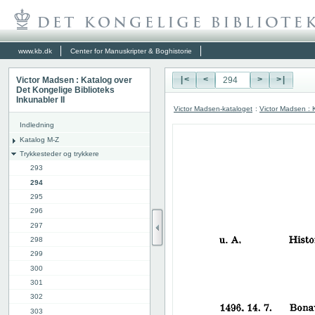
www.kb.dk
Center for Manuskripter & Boghistorie
Victor Madsen : Katalog over
|<
<
>
>|
Det Kongelige Biblioteks
Inkunabler II
Victor Madsen-kataloget
:
Victor Madsen : K
Indledning
Katalog M-Z
Trykkesteder og trykkere
293
294
295
296
297
298
299
300
301
302
303