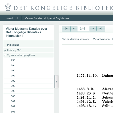
www.kb.dk
Center for Manuskripter & Boghistorie
Victor Madsen : Katalog over
|<
<
>
>|
Det Kongelige Biblioteks
Inkunabler II
Victor Madsen-kataloget
:
Victor Madsen : K
Indledning
Katalog M-Z
Trykkesteder og trykkere
293
294
295
296
297
298
299
300
301
302
303