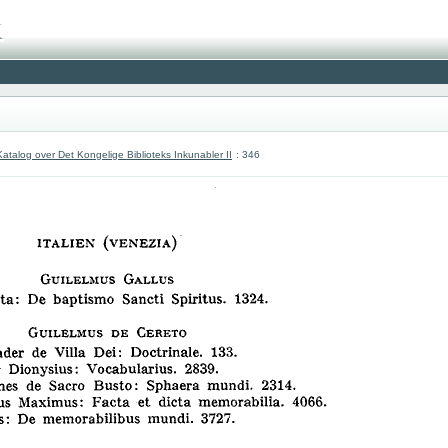
atalog over Det Kongelige Biblioteks Inkunabler II
: 346