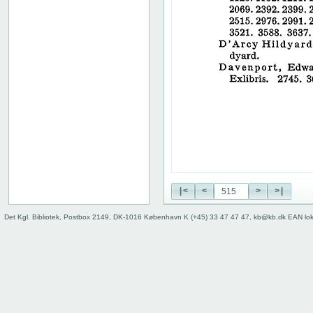
326
327
328
329
330
331
332
333
334
335
336
337
338
|<
<
>
>|
339
340
Det Kgl. Bibliotek, Postbox 2149, DK-1016 København K (+45) 33 47 47 47, kb@kb.dk EAN lo
341
342
343
344
345
346
347