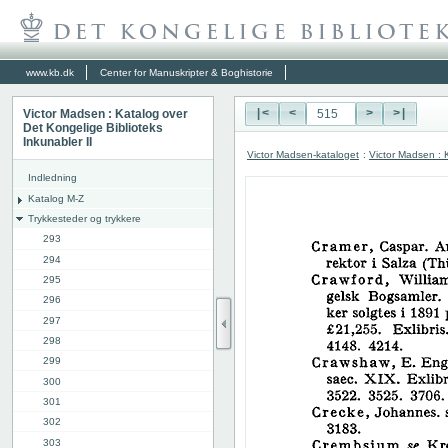
www.kb.dk
Center for Manuskripter & Boghistorie
Victor Madsen : Katalog over
|<
<
>
>|
Det Kongelige Biblioteks
Inkunabler II
Victor Madsen-kataloget
:
Victor Madsen : K
Indledning
Katalog M-Z
Trykkesteder og trykkere
293
294
295
296
297
298
299
300
301
302
303