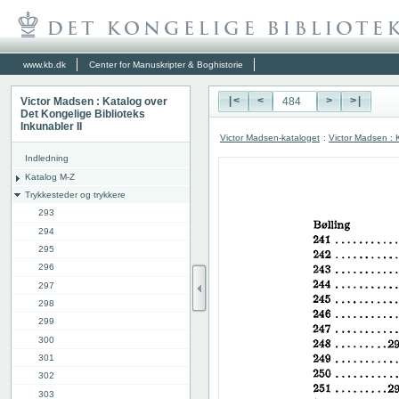
www.kb.dk
Center for Manuskripter & Boghistorie
Victor Madsen : Katalog over
|<
<
>
>|
Det Kongelige Biblioteks
Inkunabler II
Victor Madsen-kataloget
:
Victor Madsen : K
Indledning
Katalog M-Z
Trykkesteder og trykkere
293
294
295
296
297
298
299
300
301
302
303