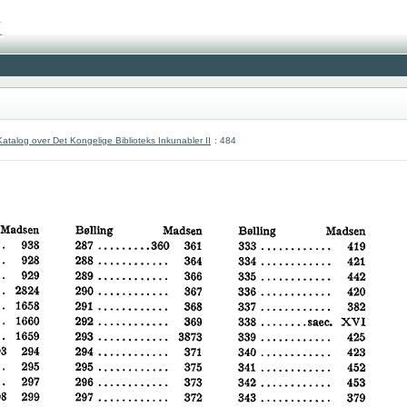
atalog over Det Kongelige Biblioteks Inkunabler II
: 484