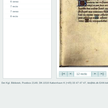
6 verso
7 recto
7 verso
8 recto
8 verso
9 recto
9 verso
10 recto
10 verso
11 recto
11 verso
12 recto
12 verso
13 recto
13 verso
|<
<
>
>|
14 recto
14 verso
Det Kgl. Bibliotek, Postbox 2149, DK-1016 København K (+45) 33 47 47 47, kb@kb.dk EAN lo
15 recto
15 verso
16 recto
16 verso
17 recto