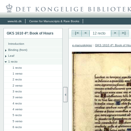
www.kb.dk
Center for Manuscripts & Rare Books
GKS 1610 4º: Book of Hours
|<
<
>
>|
Introduction
e-manuskripter
:
GKS 1610 4º: Book of Ho
Binding (front)
Leaf
1 recto
1 recto
1 verso
2 recto
2 verso
3 recto
3 verso
4 recto
4 verso
5 recto
5 verso
6 recto