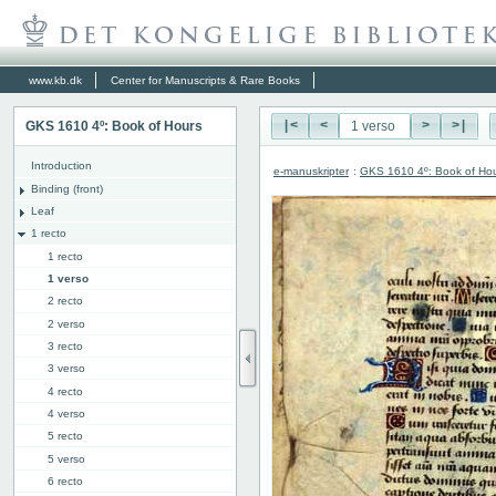
www.kb.dk
Center for Manuscripts & Rare Books
GKS 1610 4º: Book of Hours
|<
<
>
>|
Introduction
e-manuskripter
:
GKS 1610 4º: Book of Ho
Binding (front)
Leaf
1 recto
1 recto
1 verso
2 recto
2 verso
3 recto
3 verso
4 recto
4 verso
5 recto
5 verso
6 recto