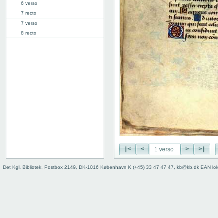
6 verso
7 recto
7 verso
8 recto
8 verso
9 recto
9 verso
10 recto
10 verso
11 recto
11 verso
12 recto
12 verso
13 recto
13 verso
|<
<
>
>|
14 recto
14 verso
Det Kgl. Bibliotek, Postbox 2149, DK-1016 København K (+45) 33 47 47 47, kb@kb.dk EAN lo
15 recto
15 verso
16 recto
16 verso
17 recto