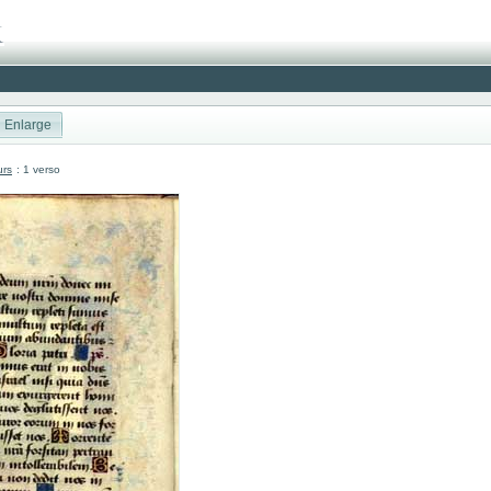
Enlarge
urs
: 1 verso