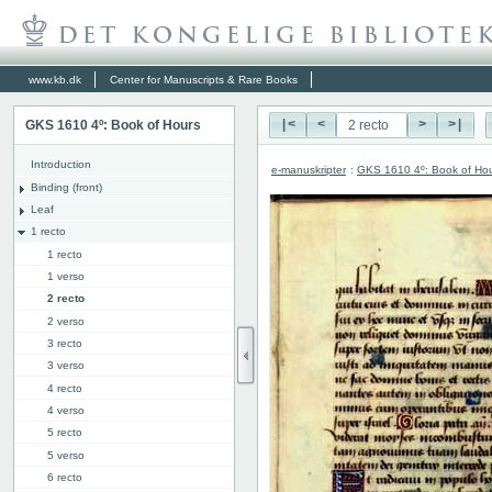
www.kb.dk
Center for Manuscripts & Rare Books
GKS 1610 4º: Book of Hours
|<
<
>
>|
Introduction
e-manuskripter
:
GKS 1610 4º: Book of Ho
Binding (front)
Leaf
1 recto
1 recto
1 verso
2 recto
2 verso
3 recto
3 verso
4 recto
4 verso
5 recto
5 verso
6 recto