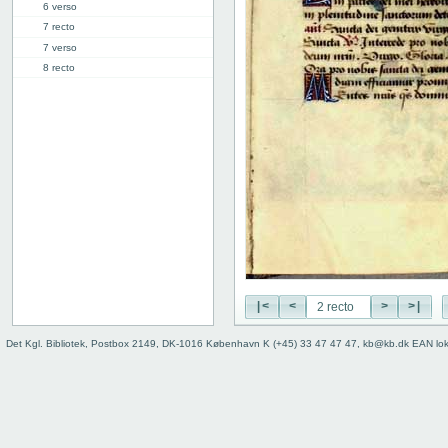
6 verso
7 recto
7 verso
8 recto
8 verso
9 recto
9 verso
10 recto
10 verso
11 recto
11 verso
12 recto
12 verso
13 recto
13 verso
|<
<
>
>|
14 recto
14 verso
Det Kgl. Bibliotek, Postbox 2149, DK-1016 København K (+45) 33 47 47 47, kb@kb.dk EAN lo
15 recto
15 verso
16 recto
16 verso
17 recto