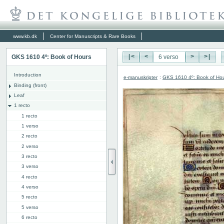
www.kb.dk
Center for Manuscripts & Rare Books
GKS 1610 4º: Book of Hours
|<
<
>
>|
Introduction
e-manuskripter
:
GKS 1610 4º: Book of Ho
Binding (front)
Leaf
1 recto
1 recto
1 verso
2 recto
2 verso
3 recto
3 verso
4 recto
4 verso
5 recto
5 verso
6 recto