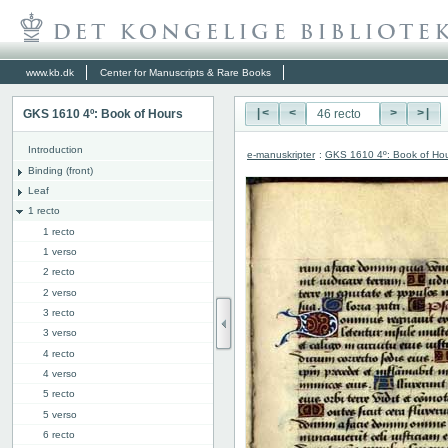
www.kb.dk
Center for Manuscripts & Rare Books
GKS 1610 4º: Book of Hours
|<
<
>
>|
Introduction
e-manuskripter
:
GKS 1610 4º: Book of Ho
Binding (front)
Leaf
1 recto
1 recto
1 verso
2 recto
2 verso
3 recto
3 verso
4 recto
4 verso
5 recto
5 verso
6 recto