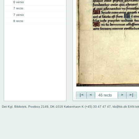
6 verso
7 recto
7 verso
8 recto
8 verso
9 recto
9 verso
10 recto
10 verso
11 recto
11 verso
12 recto
12 verso
13 recto
13 verso
|<
<
>
>|
14 recto
14 verso
Det Kgl. Bibliotek, Postbox 2149, DK-1016 København K (+45) 33 47 47 47, kb@kb.dk EAN lo
15 recto
15 verso
16 recto
16 verso
17 recto