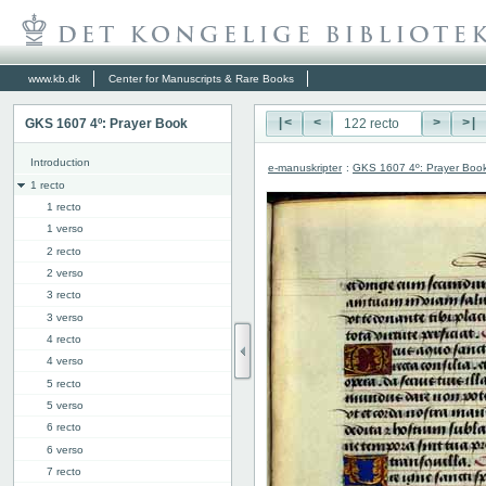
www.kb.dk
Center for Manuscripts & Rare Books
GKS 1607 4º: Prayer Book
|<
<
>
>|
Introduction
e-manuskripter
:
GKS 1607 4º: Prayer Boo
1 recto
1 recto
1 verso
2 recto
2 verso
3 recto
3 verso
4 recto
4 verso
5 recto
5 verso
6 recto
6 verso
7 recto