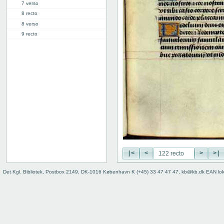
7 verso
8 recto
8 verso
9 recto
9 verso
10 recto
10 verso
11 recto
11 verso
12 recto
12 verso
13 recto
13 verso
14 recto
14 verso
|<
<
>
>|
15 recto
15 verso
Det Kgl. Bibliotek, Postbox 2149, DK-1016 København K (+45) 33 47 47 47, kb@kb.dk EAN lo
16 recto
16 verso
17 recto
17 verso
18 recto