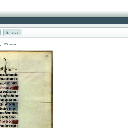
Enlarge
k
: 122 recto