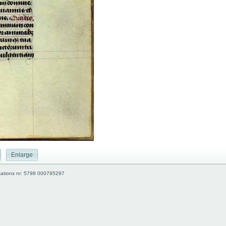
Enlarge
kations nr: 5798 000795297