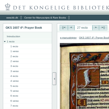
www.kb.dk
Center for Manuscripts & Rare Books
GKS 1607 4º: Prayer Book
|<
<
>
>|
Introduction
e-manuskripter
:
GKS 1607 4º: Prayer Boo
1 recto
1 recto
1 verso
2 recto
2 verso
3 recto
3 verso
4 recto
4 verso
5 recto
5 verso
6 recto
6 verso
7 recto