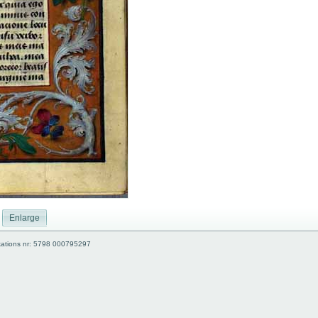
Enlarge
kations nr: 5798 000795297