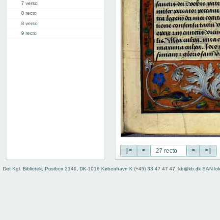
7 verso
8 recto
8 verso
9 recto
9 verso
10 recto
10 verso
11 recto
11 verso
12 recto
12 verso
13 recto
13 verso
14 recto
14 verso
|<
<
>
>|
15 recto
15 verso
Det Kgl. Bibliotek, Postbox 2149, DK-1016 København K (+45) 33 47 47 47, kb@kb.dk EAN lo
16 recto
16 verso
17 recto
17 verso
18 recto