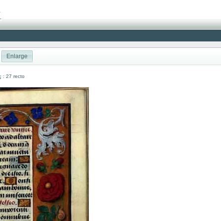
Enlarge
k
: 27 recto