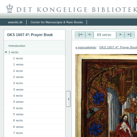
www.kb.dk
Center for Manuscripts & Rare Books
GKS 1607 4º: Prayer Book
|<
<
>
>|
Introduction
e-manuskripter
:
GKS 1607 4º: Prayer Boo
1 recto
1 recto
1 verso
2 recto
2 verso
3 recto
3 verso
4 recto
4 verso
5 recto
5 verso
6 recto
6 verso
7 recto