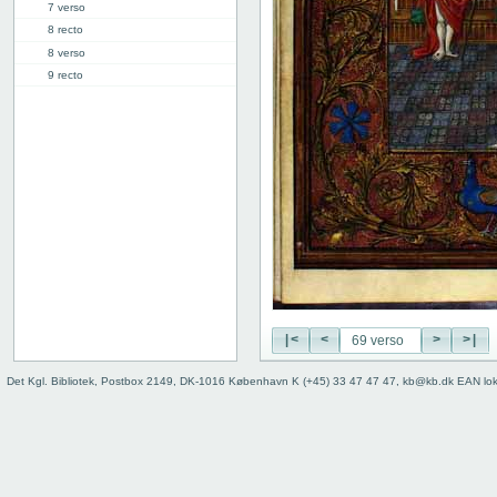
7 verso
8 recto
8 verso
9 recto
9 verso
10 recto
10 verso
11 recto
11 verso
12 recto
12 verso
13 recto
13 verso
14 recto
14 verso
|<
<
>
>|
15 recto
15 verso
Det Kgl. Bibliotek, Postbox 2149, DK-1016 København K (+45) 33 47 47 47, kb@kb.dk EAN lo
16 recto
16 verso
17 recto
17 verso
18 recto