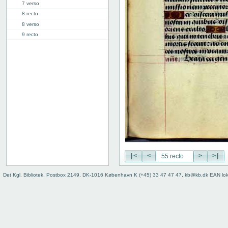
7 verso
8 recto
8 verso
9 recto
9 verso
10 recto
10 verso
11 recto
11 verso
12 recto
12 verso
13 recto
13 verso
14 recto
14 verso
|<
<
>
>|
15 recto
15 verso
Det Kgl. Bibliotek, Postbox 2149, DK-1016 København K (+45) 33 47 47 47, kb@kb.dk EAN lo
16 recto
16 verso
17 recto
17 verso
18 recto