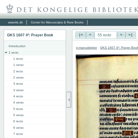
www.kb.dk
Center for Manuscripts & Rare Books
GKS 1607 4º: Prayer Book
|<
<
>
>|
Introduction
e-manuskripter
:
GKS 1607 4º: Prayer Boo
1 recto
1 recto
1 verso
2 recto
2 verso
3 recto
3 verso
4 recto
4 verso
5 recto
5 verso
6 recto
6 verso
7 recto