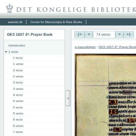
www.kb.dk
Center for Manuscripts & Rare Books
GKS 1607 4º: Prayer Book
|<
<
>
>|
Introduction
e-manuskripter
:
GKS 1607 4º: Prayer Boo
1 recto
1 recto
1 verso
2 recto
2 verso
3 recto
3 verso
4 recto
4 verso
5 recto
5 verso
6 recto
6 verso
7 recto