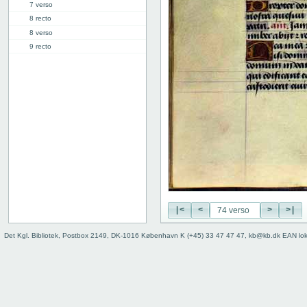
7 verso
8 recto
8 verso
9 recto
9 verso
10 recto
10 verso
11 recto
11 verso
12 recto
12 verso
13 recto
13 verso
14 recto
14 verso
|<
<
>
>|
15 recto
15 verso
Det Kgl. Bibliotek, Postbox 2149, DK-1016 København K (+45) 33 47 47 47, kb@kb.dk EAN lo
16 recto
16 verso
17 recto
17 verso
18 recto