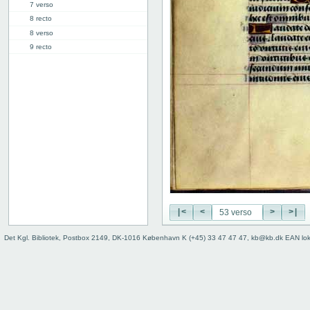
7 verso
8 recto
8 verso
9 recto
9 verso
10 recto
10 verso
11 recto
11 verso
12 recto
12 verso
13 recto
13 verso
14 recto
14 verso
|<
<
>
>|
15 recto
15 verso
Det Kgl. Bibliotek, Postbox 2149, DK-1016 København K (+45) 33 47 47 47, kb@kb.dk EAN lo
16 recto
16 verso
17 recto
17 verso
18 recto