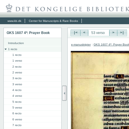
www.kb.dk
Center for Manuscripts & Rare Books
GKS 1607 4º: Prayer Book
|<
<
>
>|
Introduction
e-manuskripter
:
GKS 1607 4º: Prayer Boo
1 recto
1 recto
1 verso
2 recto
2 verso
3 recto
3 verso
4 recto
4 verso
5 recto
5 verso
6 recto
6 verso
7 recto