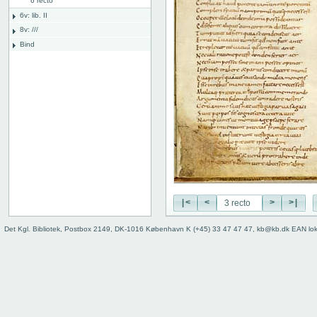
6 recto
6v: lib. II
8v: ///
Bind
|<
<
>
>|
Det Kgl. Bibliotek, Postbox 2149, DK-1016 København K (+45) 33 47 47 47, kb@kb.dk EAN lo