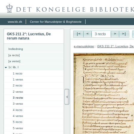
www.kb.dk
Center for Manuskripter & Boghistorie
GKS 211 2°: Lucretius, De
|<
<
>
>|
rerum natura
e-manuskripter
:
GKS 211 2°: Lucretius, De
Indledning
[a recto]
[a verso]
1r: lib. I
1 recto
1 verso
2 recto
2 verso
3 recto
3 verso
4 recto
4 verso
5 recto
5 verso