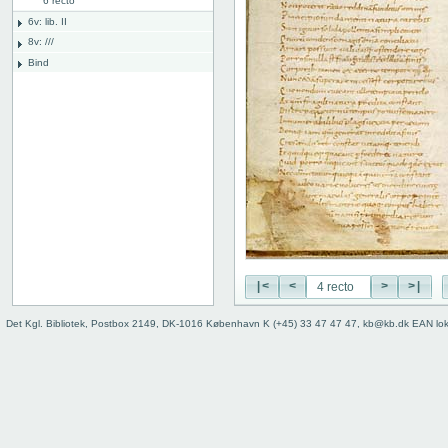
6 recto
6v: lib. II
8v: ///
Bind
|<
<
>
>|
Det Kgl. Bibliotek, Postbox 2149, DK-1016 København K (+45) 33 47 47 47, kb@kb.dk EAN lo