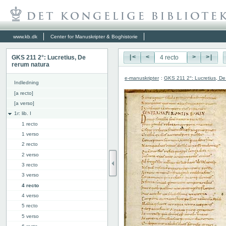
www.kb.dk
Center for Manuskripter & Boghistorie
GKS 211 2°: Lucretius, De
|<
<
>
>|
rerum natura
e-manuskripter
:
GKS 211 2°: Lucretius, De
Indledning
[a recto]
[a verso]
1r: lib. I
1 recto
1 verso
2 recto
2 verso
3 recto
3 verso
4 recto
4 verso
5 recto
5 verso