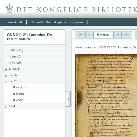
www.kb.dk
Center for Manuskripter & Boghistorie
GKS 211 2°: Lucretius, De
|<
<
>
>|
rerum natura
e-manuskripter
:
GKS 211 2°: Lucretius, De
Indledning
[a recto]
[a verso]
1r: lib. I
6v: lib. II
8v: ///
8 verso
[I recto]
[I verso]
Bind