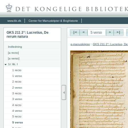
www.kb.dk
Center for Manuskripter & Boghistorie
GKS 211 2°: Lucretius, De
|<
<
>
>|
rerum natura
e-manuskripter
:
GKS 211 2°: Lucretius, De
Indledning
[a recto]
[a verso]
1r: lib. I
1 recto
1 verso
2 recto
2 verso
3 recto
3 verso
4 recto
4 verso
5 recto
5 verso