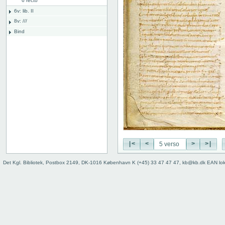
6 recto
6v: lib. II
8v: ///
Bind
|<
<
>
>|
Det Kgl. Bibliotek, Postbox 2149, DK-1016 København K (+45) 33 47 47 47, kb@kb.dk EAN lo