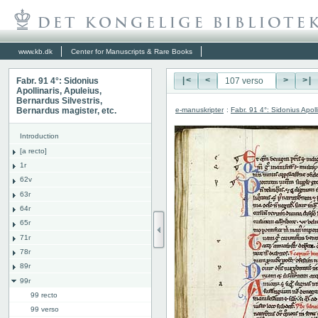
www.kb.dk
Center for Manuscripts & Rare Books
Fabr. 91 4°: Sidonius
|<
<
>
>|
Apollinaris, Apuleius,
Bernardus Silvestris,
e-manuskripter
:
Fabr. 91 4°: Sidonius Apoll
Bernardus magister, etc.
Introduction
[a recto]
1r
62v
63r
64r
65r
71r
78r
89r
99r
99 recto
99 verso