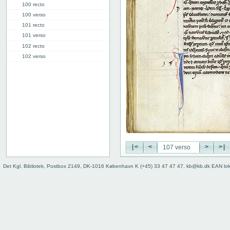
100 recto
100 verso
101 recto
101 verso
102 recto
102 verso
103 recto
103 verso
104 recto
104 verso
105 recto
105 verso
106 recto
106 verso
|<
<
>
>|
107 recto
107 verso
Det Kgl. Bibliotek, Postbox 2149, DK-1016 København K (+45) 33 47 47 47, kb@kb.dk EAN lo
108 recto
108 verso
109 recto
109 verso
110 recto
110 verso