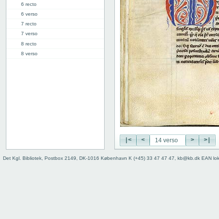
6 recto
6 verso
7 recto
7 verso
8 recto
8 verso
9 recto
9 verso
10 recto
10 verso
11 recto
11 verso
12 recto
12 verso
|<
<
>
>|
13 recto
13 verso
Det Kgl. Bibliotek, Postbox 2149, DK-1016 København K (+45) 33 47 47 47, kb@kb.dk EAN lo
14 recto
14 verso
15 recto
15 verso
16 recto
16 verso