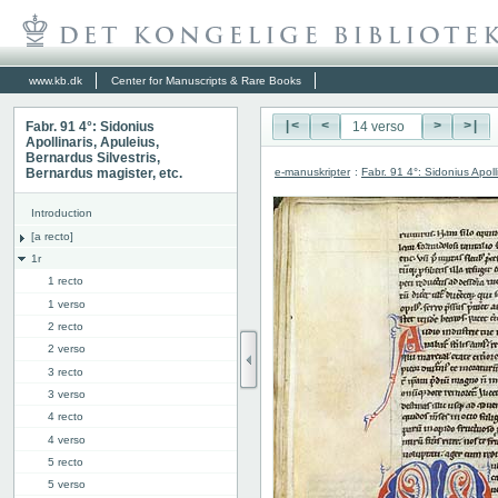
www.kb.dk
Center for Manuscripts & Rare Books
Fabr. 91 4°: Sidonius
|<
<
>
>|
Apollinaris, Apuleius,
Bernardus Silvestris,
e-manuskripter
:
Fabr. 91 4°: Sidonius Apoll
Bernardus magister, etc.
Introduction
[a recto]
1r
1 recto
1 verso
2 recto
2 verso
3 recto
3 verso
4 recto
4 verso
5 recto
5 verso